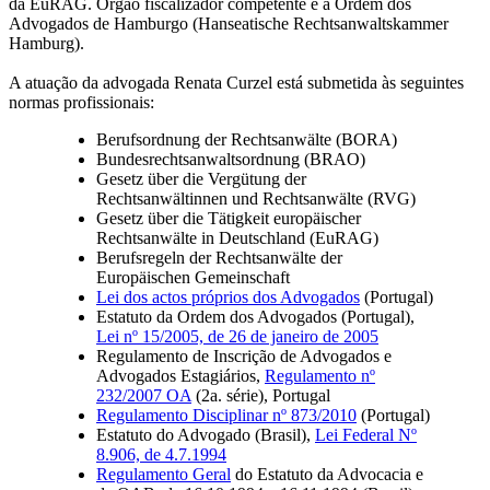
da EuRAG. Órgão fiscalizador competente é a Ordem dos
Advogados de Hamburgo (Hanseatische Rechtsanwaltskammer
Hamburg).
A atuação da advogada Renata Curzel está submetida às seguintes
normas profissionais:
Berufsordnung der Rechtsanwälte (BORA)
Bundesrechtsanwaltsordnung (BRAO)
Gesetz über die Vergütung der
Rechtsanwältinnen und Rechtsanwälte (RVG)
Gesetz über die Tätigkeit europäischer
Rechtsanwälte in Deutschland (EuRAG)
Berufsregeln der Rechtsanwälte der
Europäischen Gemeinschaft
Lei dos actos próprios dos Advogados
(Portugal)
Estatuto da Ordem dos Advogados (Portugal),
Lei nº 15/2005, de 26 de janeiro de 2005
Regulamento de Inscrição de Advogados e
Advogados Estagiários,
Regulamento nº
232/2007 OA
(2a. série), Portugal
Regulamento Disciplinar nº 873/2010
(Portugal)
Estatuto do Advogado (Brasil),
Lei Federal Nº
8.906, de 4.7.1994
Regulamento Geral
do Estatuto da Advocacia e