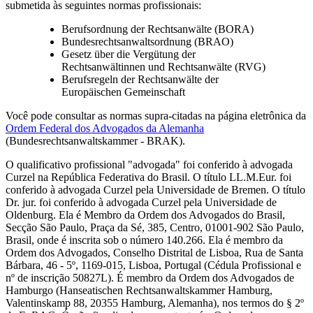
submetida às seguintes normas profissionais:
Berufsordnung der Rechtsanwälte (BORA)
Bundesrechtsanwaltsordnung (BRAO)
Gesetz über die Vergütung der
Rechtsanwältinnen und Rechtsanwälte (RVG)
Berufsregeln der Rechtsanwälte der
Europäischen Gemeinschaft
Você pode consultar as normas supra-citadas na página eletrônica da
Ordem Federal dos Advogados da Alemanha
(Bundesrechtsanwaltskammer - BRAK).
O qualificativo profissional "advogada" foi conferido à advogada
Curzel na República Federativa do Brasil. O título LL.M.Eur. foi
conferido à advogada Curzel pela Universidade de Bremen. O título
Dr. jur. foi conferido à advogada Curzel pela Universidade de
Oldenburg. Ela é Membro da Ordem dos Advogados do Brasil,
Secção São Paulo, Praça da Sé, 385, Centro, 01001-902 São Paulo,
Brasil, onde é inscrita sob o número 140.266. Ela é membro da
Ordem dos Advogados, Conselho Distrital de Lisboa, Rua de Santa
Bárbara, 46 - 5º, 1169-015, Lisboa, Portugal (Cédula Profissional e
nº de inscrição 50827L). É membro da Ordem dos Advogados de
Hamburgo (Hanseatischen Rechtsanwaltskammer Hamburg,
Valentinskamp 88, 20355 Hamburg, Alemanha), nos termos do § 2º